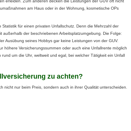
egen erleiden. Zum anderen decken die Leistungen der GUV oft nicht
Umbaumaßnahmen am Haus oder in der Wohnung, kosmetische OPs
Statistik für einen privaten Unfallschutz. Denn die Mehrzahl der
mit außerhalb der beschriebenen Arbeitsplatzumgebung. Die Folge:
ei der Ausübung seines Hobbys gar keine Leistungen von der GUV.
ht nur höhere Versicherungssummen oder auch eine Unfallrente möglich
 rund um die Uhr, weltweit und egal, bei welcher Tätigkeit ein Unfall
l­ver­si­che­rung zu achten?
 sich nicht nur beim Preis, sondern auch in ihrer Qualität unterscheiden.