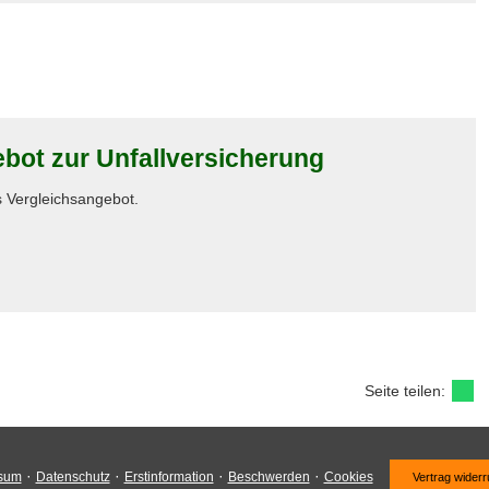
ot zur Unfall­ver­si­che­rung
es Vergleichsangebot.
Seite teilen:
·
·
·
·
sum
Datenschutz
Erstinformation
Beschwerden
Cookies
Vertrag widerr