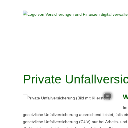
Private Unfall­ver­si
W
KI
Im
gesetzliche Unfall­ver­si­che­rung ausreichend leistet, falls 
gesetzliche Unfall­ver­si­che­rung (GUV) nur bei Arbeits- u