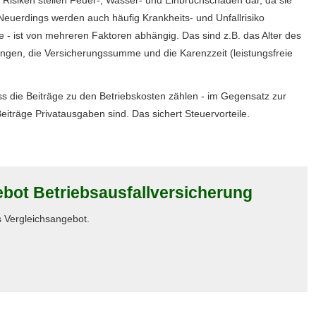
Risiken stellen Feuer-, Wasser- und Einbruchschäden dar, da sie
 Neuerdings werden auch häufig Krankheits- und Unfallrisiko
he - ist von mehreren Faktoren abhängig. Das sind z.B. das Alter des
ungen, die Versicherungssumme und die Karenzzeit (leistungsfreie
dass die Beiträge zu den Betriebskosten zählen - im Gegensatz zur
träge Privatausgaben sind. Das sichert Steuervorteile.
bot Betriebsausfallversicherung
es Vergleichsangebot.