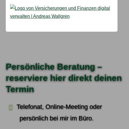
Persönliche Beratung –
reserviere hier direkt deinen
Termin
Telefonat, Online-Meeting oder
persönlich bei mir im Büro.