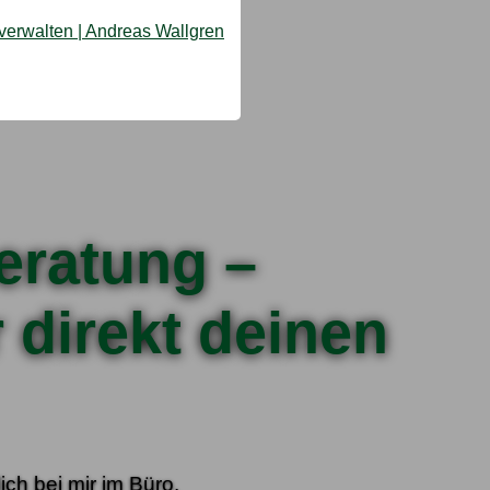
eratung –
r direkt deinen
ich bei mir im Büro.